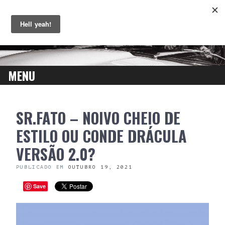
MENU
SKIP
SR.FATO – NOIVO CHEIO DE
TO
CONTENT
ESTILO OU CONDE DRÁCULA
VERSÃO 2.0?
PUBLICADO EM
OUTUBRO 19, 2021
Save