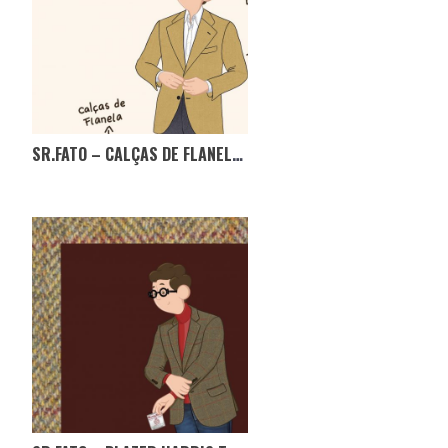
SR.FATO – CALÇAS DE FLANELA, PODEM NÃO REINAR, MAS NÃO PODEM FALTAR!