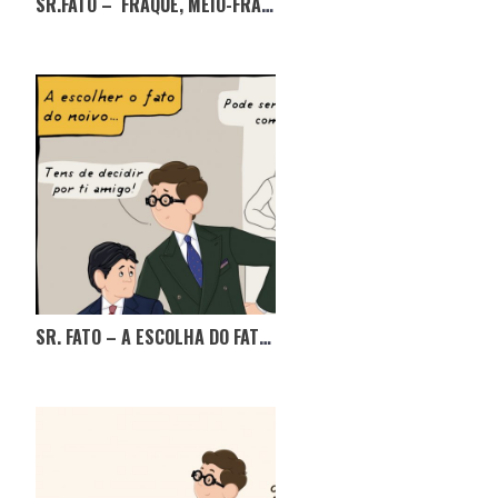
SR.FATO – FRAQUE, MEIO-FRAQUE, MINI-FRAQUE? EM QUE FICAMOS?
SR. FATO – A ESCOLHA DO FATO DO NOIVO!