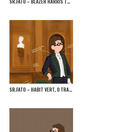
SR.FATO – BLAZER HARRIS TWEED PARA INÍCIO DO ANO!
SR.FATO – HABIT VERT, O TRAJE DOS ACADÉMICOS!