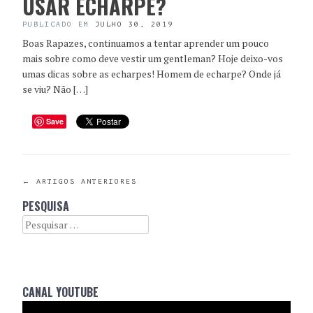
USAR ECHARPE?
PUBLICADO EM
JULHO 30, 2019
Boas Rapazes, continuamos a tentar aprender um pouco
mais sobre como deve vestir um gentleman? Hoje deixo-vos
umas dicas sobre as echarpes! Homem de echarpe? Onde já
se viu? Não […]
Save
POST
←
ARTIGOS ANTERIORES
PESQUISA
NAVIGATION
Search
CANAL YOUTUBE
Reprodutor