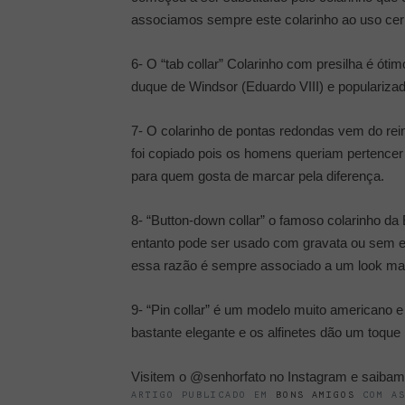
associamos sempre este colarinho ao uso cer
6- O “tab collar” Colarinho com presilha é ótim
duque de Windsor (Eduardo VIII) e populariza
7- O colarinho de pontas redondas vem do rein
foi copiado pois os homens queriam pertencer a
para quem gosta de marcar pela diferença.
8- “Button-down collar” o famoso colarinho d
entanto pode ser usado com gravata ou sem e
essa razão é sempre associado a um look mai
9- “Pin collar” é um modelo muito americano
bastante elegante e os alfinetes dão um toqu
Visitem o @senhorfato no Instagram e saibam 
ARTIGO PUBLICADO EM
BONS AMIGOS
COM A