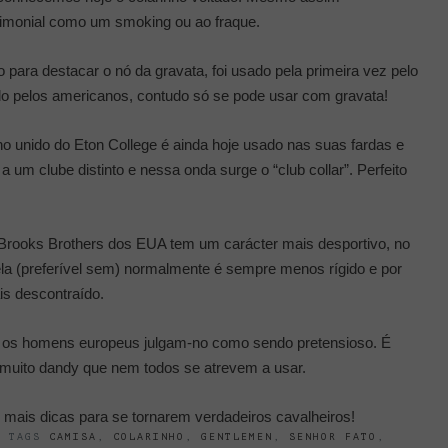
imonial como um smoking ou ao fraque.
o para destacar o nó da gravata, foi usado pela primeira vez pelo
do pelos americanos, contudo só se pode usar com gravata!
o unido do Eton College é ainda hoje usado nas suas fardas e
 um clube distinto e nessa onda surge o “club collar”. Perfeito
a Brooks Brothers dos EUA tem um carácter mais desportivo, no
la (preferível sem) normalmente é sempre menos rígido e por
s descontraído.
 e os homens europeus julgam-no como sendo pretensioso. É
e muito dandy que nem todos se atrevem a usar.
mais dicas para se tornarem verdadeiros cavalheiros!
S TAGS
CAMISA
,
COLARINHO
,
GENTLEMEN
,
SENHOR FATO
,