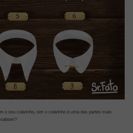
 o seu colarinho, sim o colarinho é uma das partes mais
o sabiam?