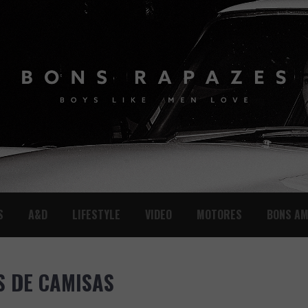
S
A&D
LIFESTYLE
VIDEO
MOTORES
BONS AM
S DE CAMISAS