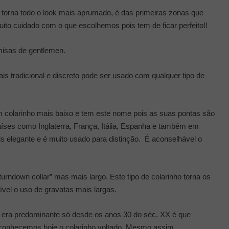
 torna todo o look mais aprumado, é das primeiras zonas que
uito cuidado com o que escolhemos pois tem de ficar perfeito!!
misas de gentlemen.
ais tradicional e discreto pode ser usado com qualquer tipo de
um colarinho mais baixo e tem este nome pois as suas pontas são
íses como Inglaterra, França, Itália, Espanha e também em
is elegante e é muito usado para distinção. É aconselhável o
rndown collar” mas mais largo. Este tipo de colarinho torna os
vel o uso de gravatas mais largas.
cos era predominante só desde os anos 30 do séc. XX é que
e conhecemos hoje o colarinho voltado. Mesmo assim