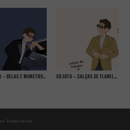
SR. FATO – BELAS E MONSTROS OU BELAS E CAVALHEIROS? CADA UM SABE DE SI!
SR.FATO – CALÇAS DE FLANELA, PODEM NÃO REINAR, MAS NÃO PODEM FALTAR!
dos.
Termos de uso