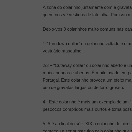
A zona do colarinho juntamente com a gravata
quem nos vê vestidos de fato olha! Por isso m
Deixo-vos 9 colarinhos muito comuns nas ca
1-“Turndown collar” ou colarinho voltado é o m
vestuário masculino.
2/3 – “Cutaway collar” ou colarinho aberto é 
mais cortadas e abertas. É muito usado em pa
Portugal. Este colarinho provoca um efeito ma
uso de gravatas largas ou de forro grosso.
4- Este colarinho é mais um exemplo de um “tu
pescoços compridos mais curtos e torna possí
5- Até ao final do séc. XIX o colarinho de bi
começou a ser substituído pelo colarinho qu