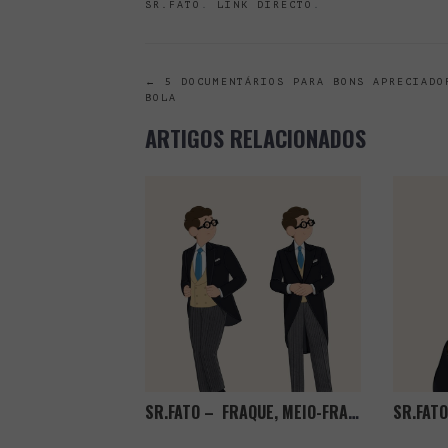
SR.FATO
.
LINK DIRECTO
.
POST
←
5 DOCUMENTÁRIOS PARA BONS APRECIADO
BOLA
NAVIGATION
ARTIGOS RELACIONADOS
SR.FATO – FRAQUE, MEIO-FRAQUE, MINI-FRAQUE? EM QUE FICAMOS?
SR.FAT