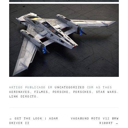
ARTIGO PUBLICADO EM
UNCATEGORIZED
COM AS TAGS
AERONAVES
,
FILMES
,
PORSCHE
,
PORSCHES
,
STAR WARS
.
LINK DIRECTO
.
POST
←
GET THE LOOK | ADAM
VAGABUND MOTO V12 BMW
DRIVER II
R100RT
→