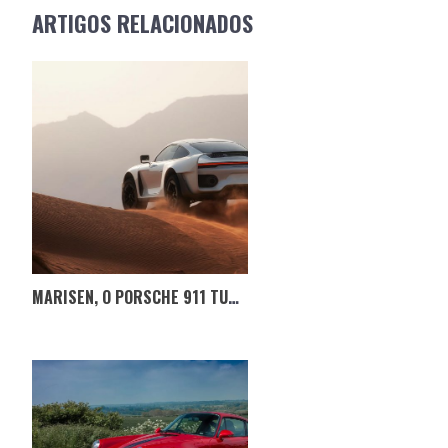
NAVIGATION
ARTIGOS RELACIONADOS
MARISEN, O PORSCHE 911 TURBO S TODO-O-TERRENO