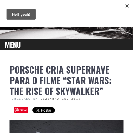
MENU
SKIP
PORSCHE CRIA SUPERNAVE
TO
CONTENT
PARA O FILME “STAR WARS:
THE RISE OF SKYWALKER”
PUBLICADO EM
DEZEMBRO 16, 2019
Save