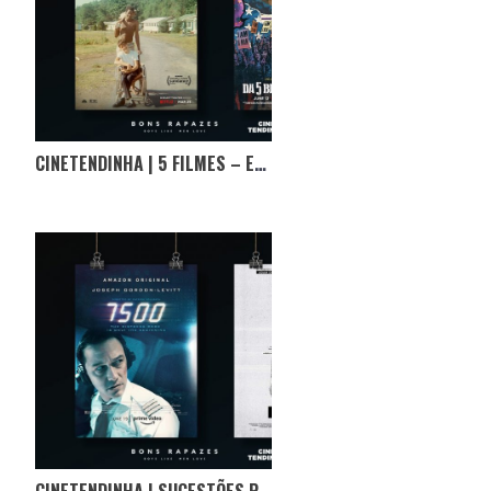
CINETENDINHA | 5 FILMES – ESPECIAL ÓSCARES
CINETENDINHA | SUGESTÕES PARA UM DOS ÚLTIMOS FINS-DE-SEMANA CONFINADOS