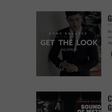
G
PU
Bo
co
Ag
C
G