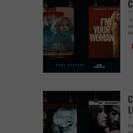
C
PU
Es
ci
du
C
L
PU
Pa
pr