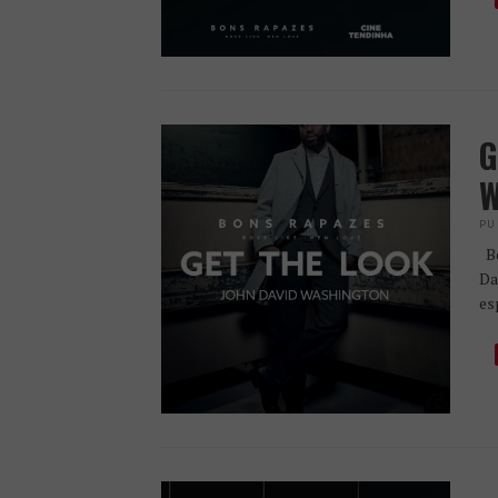
G
W
PU
Bo
Da
es