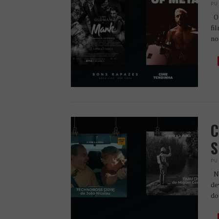
PU
Os
fi
no
C
S
PU
Nu
de
do