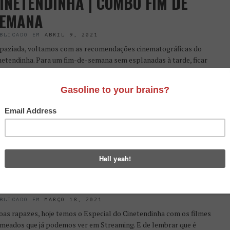
INETENDINHA | COMBO FIM DE
EMANA
BLICADO EM
ABRIL 9, 2021
paziada, voltamos com as recomendações cinematográficas do
netendinha. Para um fim-de-semana sem esplanadas à tarde, ficar
 casa e perdermo-nos no cinema sensual de Wong-kar Wai ou
flectir sobre a […]
Save
INETENDINHA | 5 FILMES –
SPECIAL ÓSCARES
BLICADO EM
MARÇO 18, 2021
as rapazes, hoje temos o Especial do Cinetendinha com os filmes
meados que já podemos ver em Streaming. E de lembrar que é