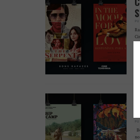
C
S
PU
Ra
Ci
em
re
C
E
PU
Bo
no