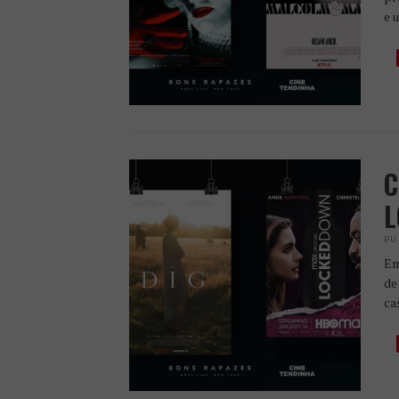
e 
C
L
PU
Em
de
ca