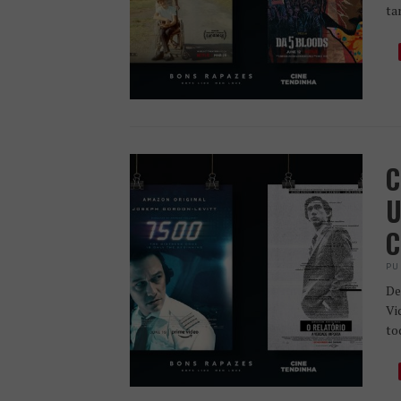
ta
C
U
C
PU
De
Vi
to