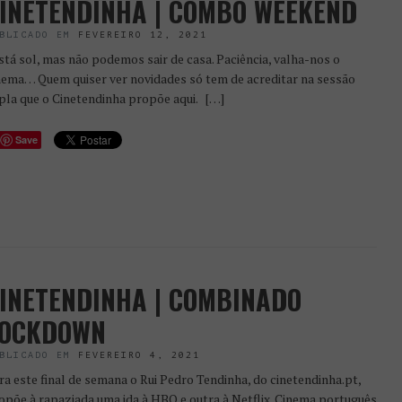
INETENDINHA | COMBO WEEKEND
BLICADO EM
FEVEREIRO 12, 2021
tá sol, mas não podemos sair de casa. Paciência, valha-nos o
nema… Quem quiser ver novidades só tem de acreditar na sessão
pla que o Cinetendinha propõe aqui. […]
Save
INETENDINHA | COMBINADO
OCKDOWN
BLICADO EM
FEVEREIRO 4, 2021
ra este final de semana o Rui Pedro Tendinha, do cinetendinha.pt,
opõe à rapaziada uma ida à HBO e outra à Netflix. Cinema português