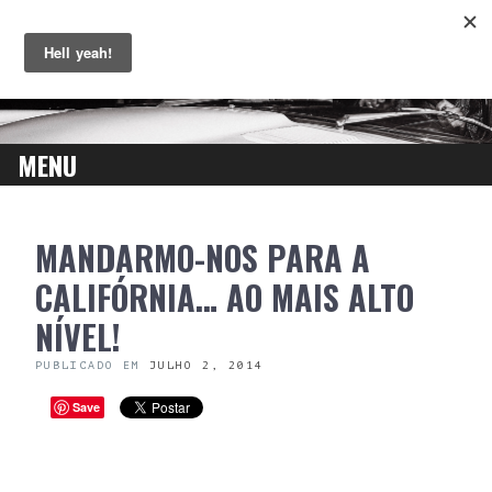
MENU
SKIP
MANDARMO-NOS PARA A
TO
CONTENT
CALIFÓRNIA… AO MAIS ALTO
NÍVEL!
PUBLICADO EM
JULHO 2, 2014
Save