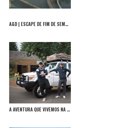
A&D | ESCAPE DE FIM DE SEMANA – OLEA ALL SUITE HOTEL
A AVENTURA QUE VIVEMOS NA VIAGEM À ÁFRICA DO SUL COM A LANDVENTURE