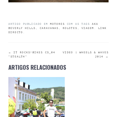
ARTIGO PUBLICADO EM
MOTORES
COM AS TAGS
AKA
BEVERLY HILLS
,
CARAVANAS
,
ROLOTES
,
VIAGEM
.
LINK
DIRECTO
.
POST
←
IT ROCKS!BIKES CS_04
VIDEO | WHEELS & WAVES
“STEALTH”
2014
→
NAVIGATION
ARTIGOS RELACIONADOS