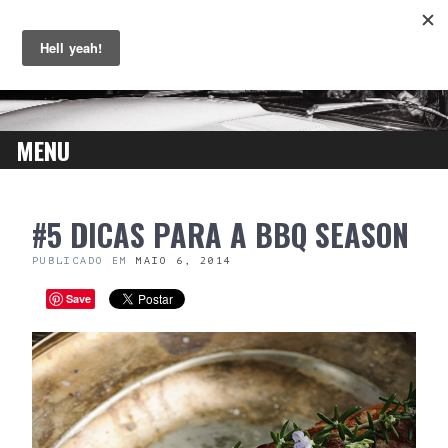
MENU
SKIP
#5 DICAS PARA A BBQ SEASON
TO
CONTENT
PUBLICADO EM
MAIO 6, 2014
Save