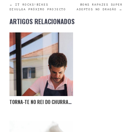
POST
←
IT ROCKS!BIKES
BONS RAPAZES SUPER
DIVULGA PRÓXIMO PROJECTO
ADEPTOS NO DRAGÃO
→
NAVIGATION
ARTIGOS RELACIONADOS
TORNA-TE NO REI DO CHURRASCO COM O MINICOOKSPOT