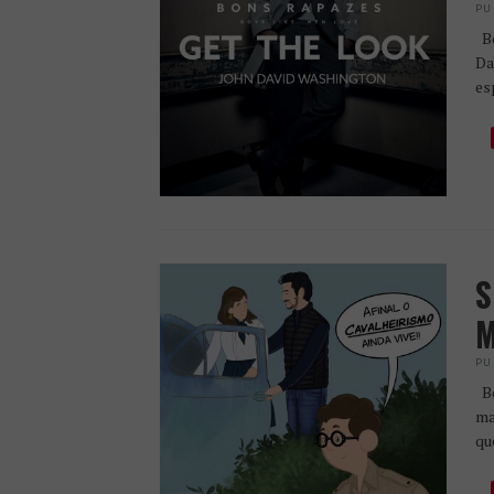
PU
Bo
Da
es
S
M
PU
Bo
ma
qu