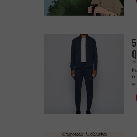
5
Q
PU
Ra
tr
qu