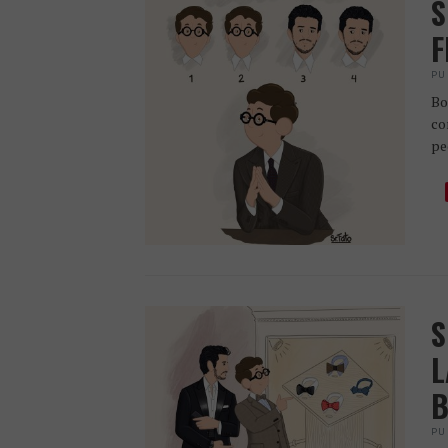
S
F
PU
Bo
co
pe
S
L
B
PU