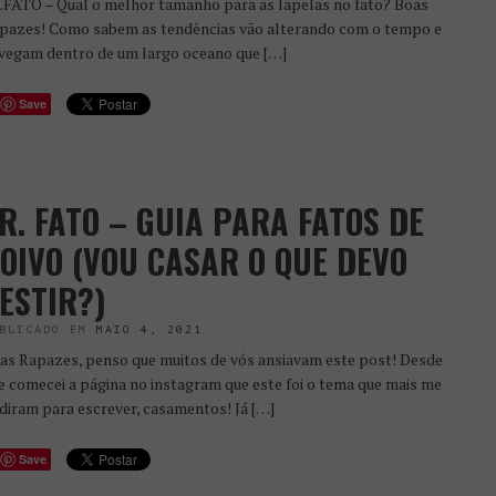
.FATO – Qual o melhor tamanho para as lapelas no fato? Boas
pazes! Como sabem as tendências vão alterando com o tempo e
vegam dentro de um largo oceano que […]
Save
R. FATO – GUIA PARA FATOS DE
OIVO (VOU CASAR O QUE DEVO
ESTIR?)
BLICADO EM
MAIO 4, 2021
as Rapazes, penso que muitos de vós ansiavam este post! Desde
e comecei a página no instagram que este foi o tema que mais me
diram para escrever, casamentos! Já […]
Save