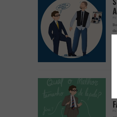
S
A
PU
Bo
da
fa
pe
S
T
F
PU