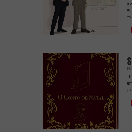
Bo
ap
vo
S
PU
Bo
um
pe