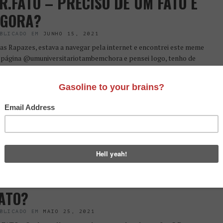
R.FATO – PRECISO DE UM FATO E
GORA?
BLICADO EM
JUNHO 15, 2021
as Rapazes, estava a navegar pela internet e encontrei este meme
 página @umuniversitariotambemchora e pensei logo, tenho de
lar sobre um tema importantíssimo para os jovens cavalheiros…
nso que […]
Save
R. FATO | QUAL O MELHOR
AMANHO PARA AS LAPELAS NO
ATO?
BLICADO EM
MAIO 25, 2021