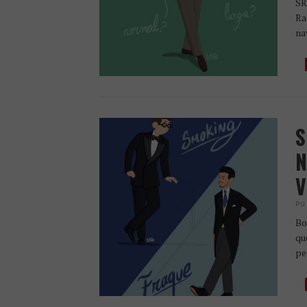
SR
Ra
na
S
N
V
PU
Bo
qu
pe