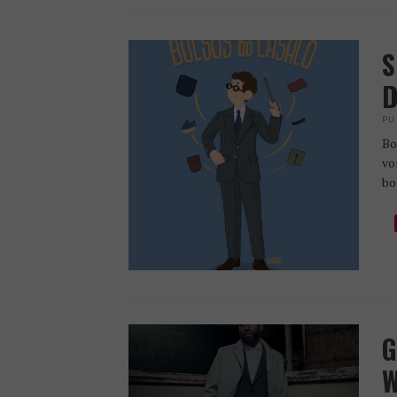
S
D
PU
Bo
vo
bo
G
W