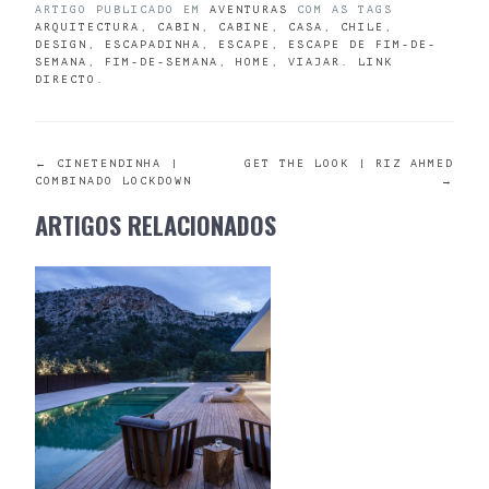
ARTIGO PUBLICADO EM
AVENTURAS
COM AS TAGS
ARQUITECTURA
,
CABIN
,
CABINE
,
CASA
,
CHILE
,
DESIGN
,
ESCAPADINHA
,
ESCAPE
,
ESCAPE DE FIM-DE-
SEMANA
,
FIM-DE-SEMANA
,
HOME
,
VIAJAR
.
LINK
DIRECTO
.
POST
←
CINETENDINHA |
GET THE LOOK | RIZ AHMED
COMBINADO LOCKDOWN
→
NAVIGATION
ARTIGOS RELACIONADOS