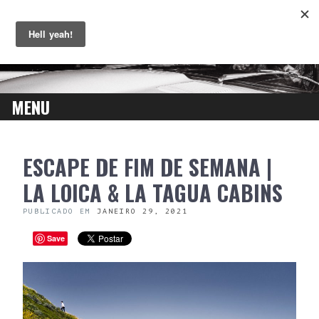
MENU
SKIP
ESCAPE DE FIM DE SEMANA |
TO
CONTENT
LA LOICA & LA TAGUA CABINS
PUBLICADO EM
JANEIRO 29, 2021
Save