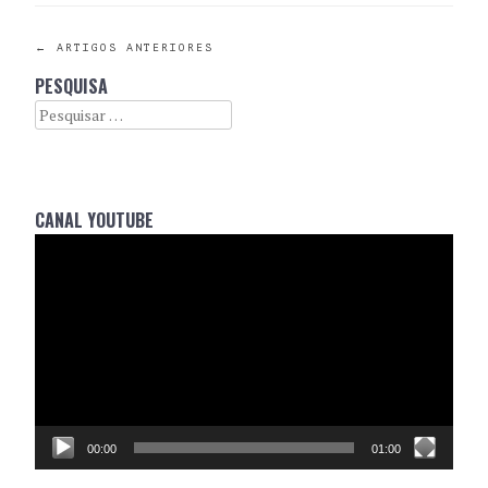
POST
←
ARTIGOS ANTERIORES
PESQUISA
NAVIGATION
Search
CANAL YOUTUBE
Reprodutor
de
vídeo
00:00
01:00