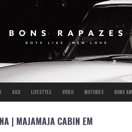
S
A&D
LIFESTYLE
VIDEO
MOTORES
BONS AM
NA | MAJAMAJA CABIN EM