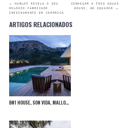
POST
←
HUBLOT REVELA O SEU
CONHEÇAM A TRES AGUAS
RELÓGIO FABRICADO
HOUSE, NO EQUADOR
→
INTEIRAMENTE EM CERÂMICA
NAVIGATION
ARTIGOS RELACIONADOS
BN1 HOUSE, SON VIDA, MALLORCA, ESPANHA