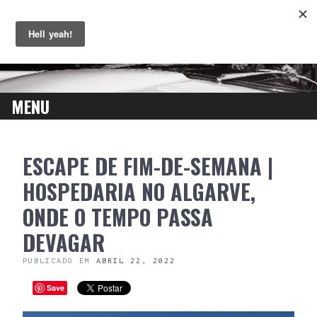
MENU
SKIP
ESCAPE DE FIM-DE-SEMANA |
TO
CONTENT
HOSPEDARIA NO ALGARVE,
ONDE O TEMPO PASSA
DEVAGAR
PUBLICADO EM
ABRIL 22, 2022
Save