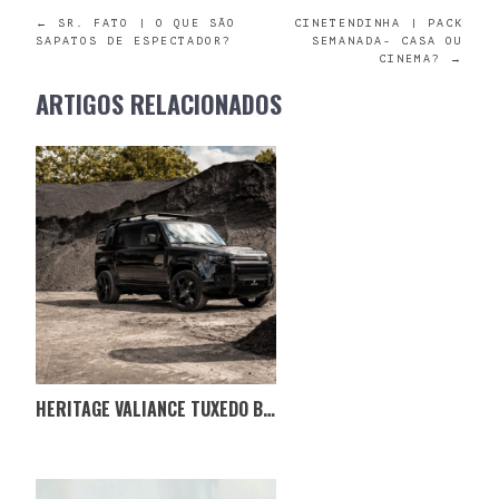
POST
←
SR. FATO | O QUE SÃO
CINETENDINHA | PACK
SAPATOS DE ESPECTADOR?
SEMANADA- CASA OU
CINEMA?
→
NAVIGATION
ARTIGOS RELACIONADOS
HERITAGE VALIANCE TUXEDO BLACK — UM DEFENDER DIGNO DE UM AGENTE SECRETO