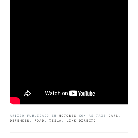
ARTIGO PUBLICADO EM
MOTORES
COM AS TAGS
CARS
,
DEFENDER
,
ROAD
,
TESLA
.
LINK DIRECTO
.