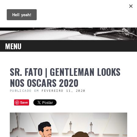
MENU
SKIP
SR. FATO | GENTLEMAN LOOKS
TO
CONTENT
NOS OSCARS 2020
PUBLICADO EM
FEVEREIRO 11, 2020
Save