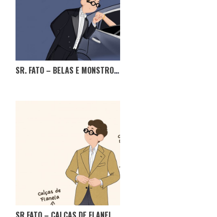
SR. FATO – BELAS E MONSTROS OU BELAS E CAVALHEIROS? CADA UM SABE DE SI!
SR.FATO – CALÇAS DE FLANELA, PODEM NÃO REINAR, MAS NÃO PODEM FALTAR!