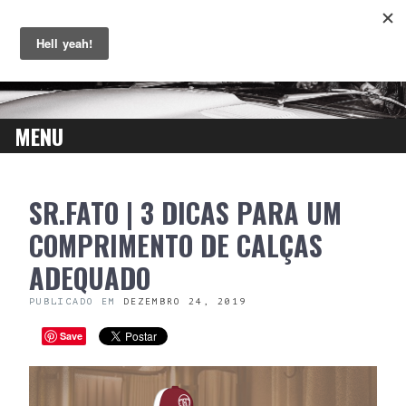
MENU
SKIP
SR.FATO | 3 DICAS PARA UM
TO
CONTENT
COMPRIMENTO DE CALÇAS
ADEQUADO
PUBLICADO EM
DEZEMBRO 24, 2019
Save