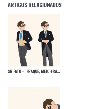
NAVIGATION
ARTIGOS RELACIONADOS
SR.FATO – FRAQUE, MEIO-FRAQUE, MINI-FRAQUE? EM QUE FICAMOS?