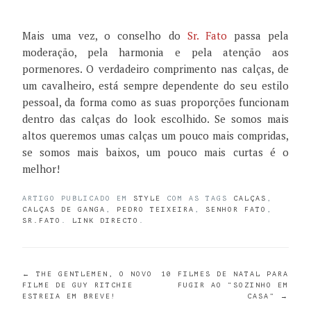
Mais uma vez, o conselho do
Sr. Fato
passa pela
moderação, pela harmonia e pela atenção aos
pormenores. O verdadeiro comprimento nas calças, de
um cavalheiro, está sempre dependente do seu estilo
pessoal, da forma como as suas proporções funcionam
dentro das calças do look escolhido. Se somos mais
altos queremos umas calças um pouco mais compridas,
se somos mais baixos, um pouco mais curtas é o
melhor!
ARTIGO PUBLICADO EM
STYLE
COM AS TAGS
CALÇAS
,
CALÇAS DE GANGA
,
PEDRO TEIXEIRA
,
SENHOR FATO
,
SR.FATO
.
LINK DIRECTO
.
POST
←
THE GENTLEMEN, O NOVO
10 FILMES DE NATAL PARA
FILME DE GUY RITCHIE
FUGIR AO “SOZINHO EM
ESTREIA EM BREVE!
CASA”
→