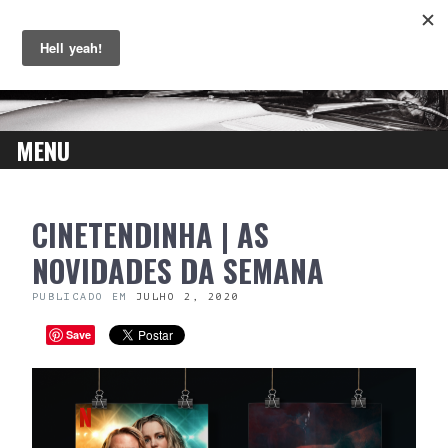
MENU
SKIP
CINETENDINHA | AS
TO
CONTENT
NOVIDADES DA SEMANA
PUBLICADO EM
JULHO 2, 2020
Save