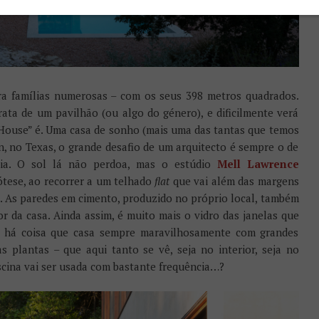
ra famílias numerosas – com os seus 398 metros quadrados.
ata de um pavilhão (ou algo do género), e dificilmente verá
House” é. Uma casa de sonho (mais uma das tantas que temos
, no Texas, o grande desafio de um arquitecto é sempre o de
dia. O sol lá não perdoa, mas o estúdio
Mell Lawrence
tese, ao recorrer a um telhado
flat
que vai além das margens
l. As paredes em cimento, produzido no próprio local, também
r da casa. Ainda assim, é muito mais o vidro das janelas que
e há coisa que casa sempre maravilhosamente com grandes
s plantas – que aqui tanto se vê, seja no interior, seja no
scina vai ser usada com bastante frequência…?