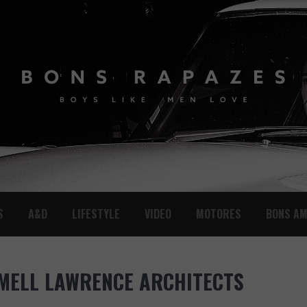
S
A&D
LIFESTYLE
VIDEO
MOTORES
BONS AM
 MELL LAWRENCE ARCHITECTS