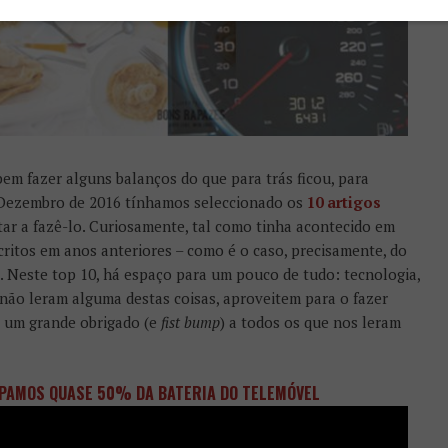
bem fazer alguns balanços do que para trás ficou, para
m Dezembro de 2016 tínhamos seleccionado os
10 artigos
tar a fazê-lo. Curiosamente, tal como tinha acontecido em
critos em anos anteriores – como é o caso, precisamente, do
). Neste top 10, há espaço para um pouco de tudo: tecnologia,
 não leram alguma destas coisas, aproveitem para o fazer
r, um grande obrigado (e
fist bump
) a todos os que nos leram
UPAMOS QUASE 50% DA BATERIA DO TELEMÓVEL