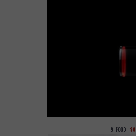
9. FOOD |
SO