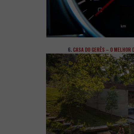
6.
CASA DO GERÊS – O MELHOR