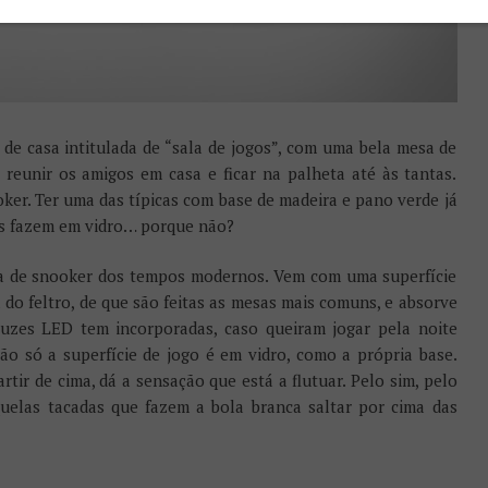
de casa intitulada de “sala de jogos”, com uma bela mesa de
eunir os amigos em casa e ficar na palheta até às tantas.
ker. Ter uma das típicas com base de madeira e pano verde já
 as fazem em vidro… porque não?
sa de snooker dos tempos modernos. Vem com uma superfície
à do feltro, de que são feitas as mesas mais comuns, e absorve
luzes LED tem incorporadas, caso queiram jogar pela noite
ão só a superfície de jogo é em vidro, como a própria base.
rtir de cima, dá a sensação que está a flutuar. Pelo sim, pelo
uelas tacadas que fazem a bola branca saltar por cima das