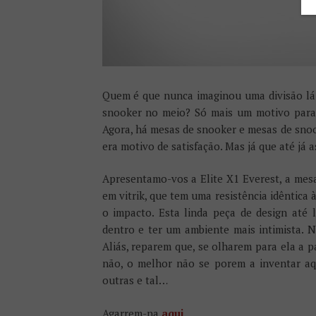
Quem é que nunca imaginou uma divisão lá 
snooker no meio? Só mais um motivo para r
Agora, há mesas de snooker e mesas de snoo
era motivo de satisfação. Mas já que até já
Apresentamo-vos a Elite X1 Everest, a me
em vitrik, que tem uma resistência idêntica 
o impacto. Esta linda peça de design até 
dentro e ter um ambiente mais intimista. N
Aliás, reparem que, se olharem para ela a pa
não, o melhor não se porem a inventar aq
outras e tal…
Agarrem-na
aqui
.