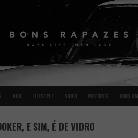
S
A&D
LIFESTYLE
VIDEO
MOTORES
BONS AM
OKER, E SIM, É DE VIDRO