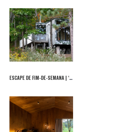
ESCAPE DE FIM-DE-SEMANA | ‘DON’T LET ME BE LONELY’