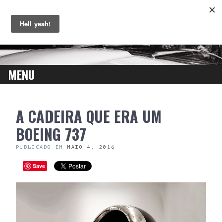
MENU
SKIP
A CADEIRA QUE ERA UM
TO
CONTENT
BOEING 737
PUBLICADO EM
MAIO 4, 2016
Save