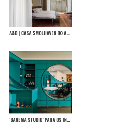
A&D | CASA SMOLHAVEN DO ARQUITETO CHOO GIM WAH
‘BANEMA STUDIO’ PARA OS INTERESSADOS EM ARQUITETURA E DESIGN