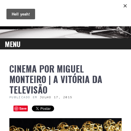
MENU
SKIP
CINEMA POR MIGUEL
TO
CONTENT
MONTEIRO | A VITÓRIA DA
TELEVISÃO
PUBLICADO EM
JULHO 17, 2015
Save