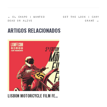
POST
←
EL CHAPO | WANTED
GET THE LOOK | CARY
DEAD OR ALIVE
GRANT
→
NAVIGATION
ARTIGOS RELACIONADOS
LISBON MOTORCYCLE FILM FEST 2021 | O REGRESSO