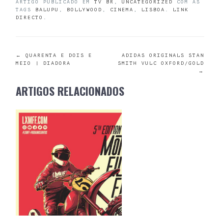
ARTIGO PUBLICADO EM
TV BR
,
UNCATEGORIZED
COM AS
TAGS
BALUPU
,
BOLLYWOOD
,
CINEMA
,
LISBOA
.
LINK
DIRECTO
.
POST
←
QUARENTA E DOIS E
ADIDAS ORIGINALS STAN
MEIO | DIADORA
SMITH VULC OXFORD/GOLD
→
NAVIGATION
ARTIGOS RELACIONADOS