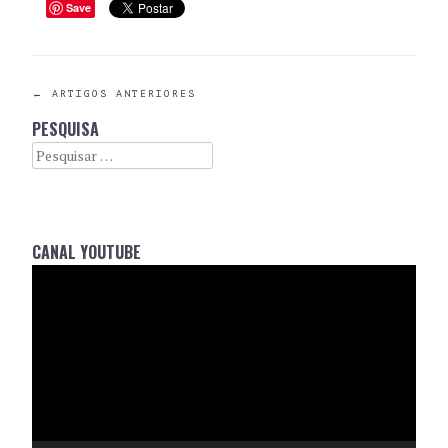
Save
POST
←
ARTIGOS ANTERIORES
PESQUISA
NAVIGATION
Search
CANAL YOUTUBE
Reprodutor
de
vídeo