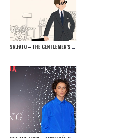
SR.FATO – THE GENTLEMEN’S MARKET, TÊM MESMO DE IR!