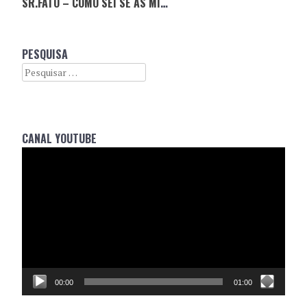
SR.FATO – COMO SEI SE AS MINHAS CALÇAS SÃO DE QUALIDADE?
PESQUISA
Search
CANAL YOUTUBE
Reprodutor
de
vídeo
00:00
01:00