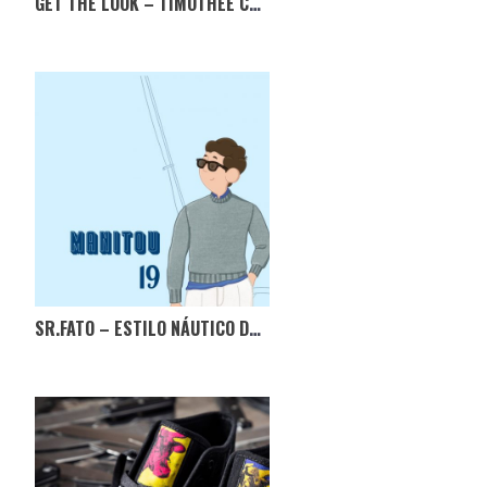
GET THE LOOK – TIMOTHÉE CHALAMET
SR.FATO – ESTILO NÁUTICO DE JFK