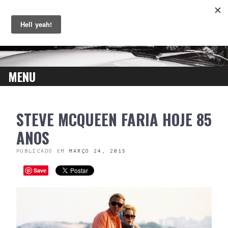
MENU
SKIP
STEVE MCQUEEN FARIA HOJE 85
TO
CONTENT
ANOS
PUBLICADO EM
MARÇO 24, 2015
Save