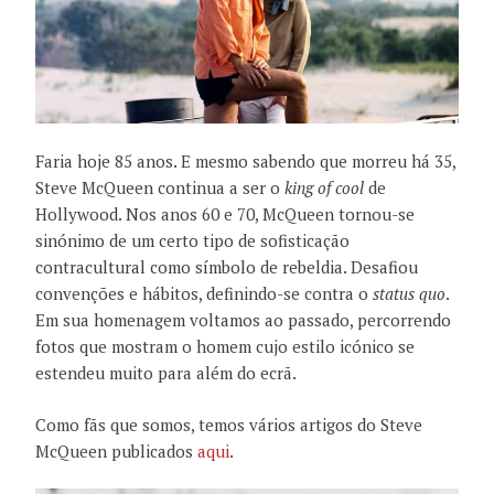
Faria hoje
85 anos.
E mesmo sabendo que morreu há 35,
Steve
McQueen
continua a ser
o
king of
cool
de
Hollywood.
Nos
anos 60
e 70,
McQueen
tornou-se
sinónimo de
um certo tipo de
sofisticação
contracultural
como
símbolo
de rebeldia. D
esafiou
convenções e
hábitos,
definindo-se
contra o
status
quo
.
Em sua homenagem
voltamos ao passado
,
percorrendo
fotos que mostram o
homem cujo
estilo icónico
se
estendeu muito para além
do ecrã.
Como fãs que somos, temos vários artigos do Steve
McQueen publicados
aqui
.