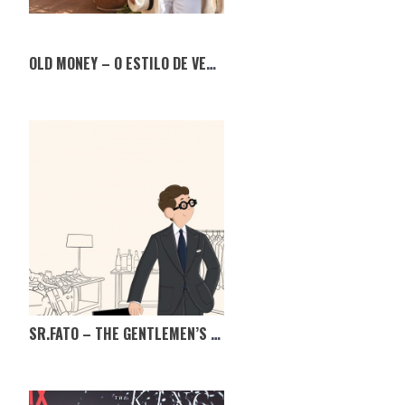
OLD MONEY – O ESTILO DE VERÃO QUE NUNCA SAI DE MODA
SR.FATO – THE GENTLEMEN’S MARKET, TÊM MESMO DE IR!