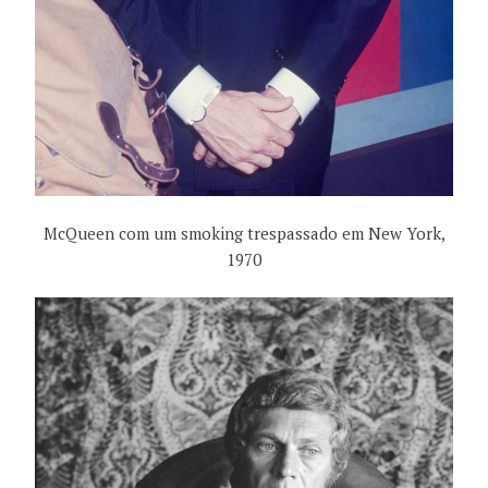
McQueen
com
um smoking
trespassado
em
New York
,
1970