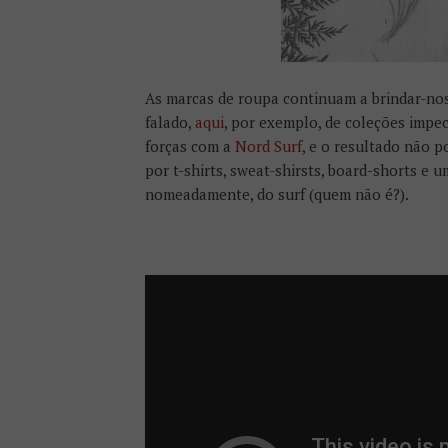
As marcas de roupa continuam a brindar-nos
falado,
aqui
, por exemplo, de coleções impec
forças com a
Nord Surf
, e o resultado não 
por t-shirts, sweat-shirsts, board-shorts e 
nomeadamente, do surf (quem não é?).