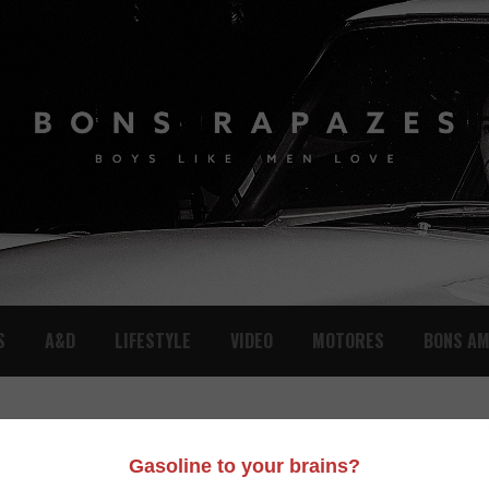
S
A&D
LIFESTYLE
VIDEO
MOTORES
BONS AM
URF 2014