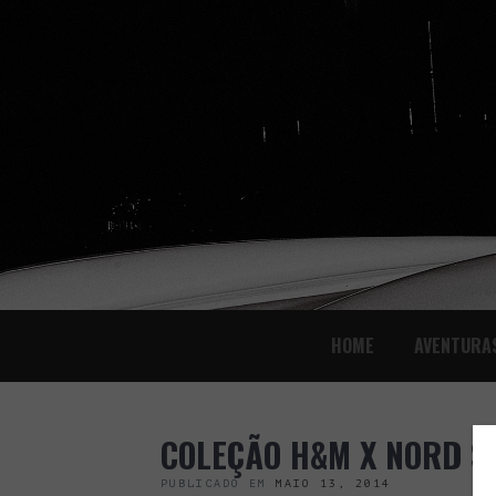
SKIP
HOME
AVENTURA
TO
CONTENT
COLEÇÃO H&M X NORD S
PUBLICADO EM
MAIO 13, 2014