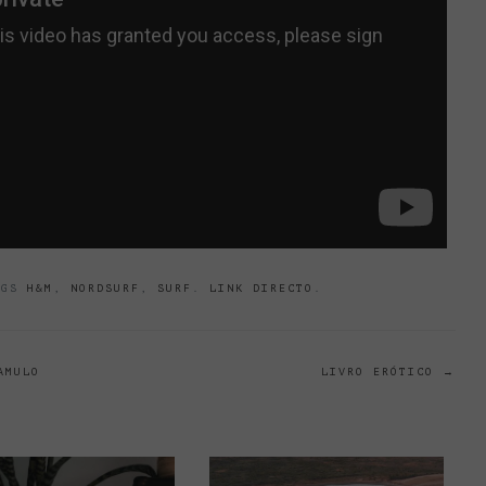
AGS
H&M
,
NORDSURF
,
SURF
.
LINK DIRECTO
.
AMULO
LIVRO ERÓTICO
→