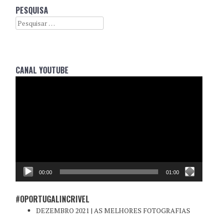
POST
PESQUISA
NAVIGATION
Search
CANAL YOUTUBE
Reprodutor
de
vídeo
00:00
01:00
#OPORTUGALINCRIVEL
DEZEMBRO 2021 | AS MELHORES FOTOGRAFIAS