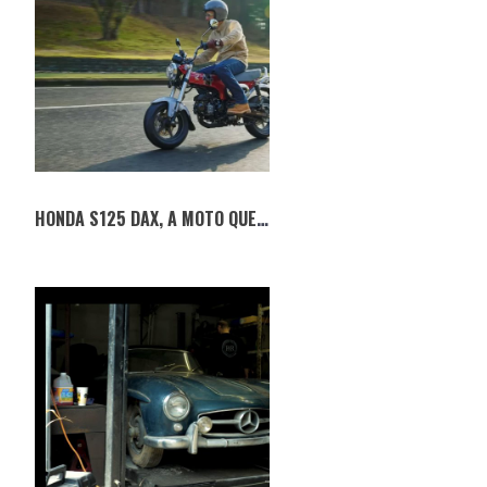
HONDA S125 DAX, A MOTO QUE PARECE UM CÃO “SALSICHA”