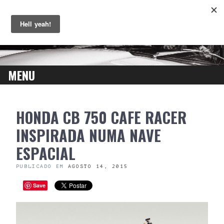
MENU
SKIP
HONDA CB 750 CAFE RACER
TO
CONTENT
INSPIRADA NUMA NAVE
ESPACIAL
PUBLICADO EM
AGOSTO 14, 2015
Save