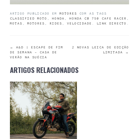
ARTIGO PUBLICADO EM
MOTORES
COM AS TAGS
CLASSIFIED MOTO
,
HONDA
,
HONDA CB 750 CAFE RACER
,
MOTAS
,
MOTORES
,
RIDES
,
VELOCIDADE
.
LINK DIRECTO
.
POST
←
A&D | ESCAPE DE FIM
2 NOVAS LEICA DE EDIÇÃO
DE SEMANA – CASA DE
LIMITADA
→
VERÃO NA SUÉCIA
NAVIGATION
ARTIGOS RELACIONADOS