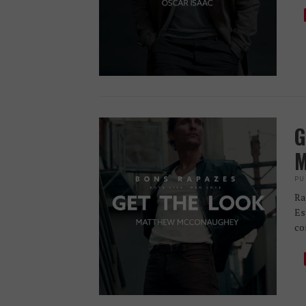
G
M
PU
Ra
Es
co