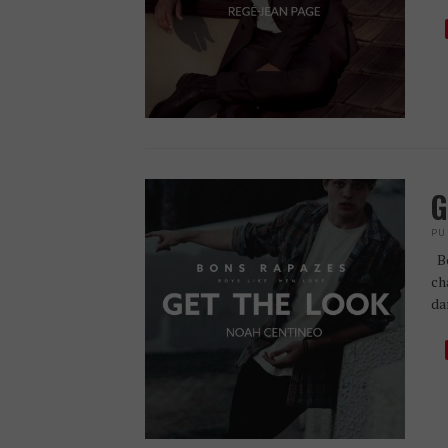
G
PU
Bo
ch
da