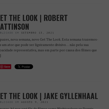
ET THE LOOK | ROBERT
ATTINSON
BLICADO EM
SETEMBRO 13, 2021
pazes, nova semana, novo Get The Look. Esta semana trazemos-
s um ator que pode ser ligeiramente divisivo… não pela sua
pacidade representativa, mas em parte por causa dos filmes que
]
Save
ET THE LOOK | JAKE GYLLENHAAL
BLICADO EM
AGOSTO 9, 2021
pazes, há por aqui fãs de filmes como Nightcralwer ou Donnie