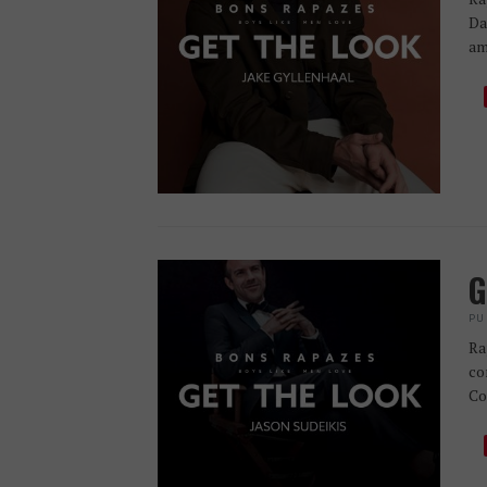
Da
am
G
PU
Ra
co
Co