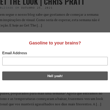
ET THE LOOK | CHRIS PRATT
BLICADO EM
OUTUBRO 25, 2021
em segue o nosso blog sabe que gostamos de começar a semana
m inspirações de visual. Como seria de esperar, esta semana não é
ceção. E hoje ao Get The […]
Save
ET THE LOOK | OSCAR ISAAC
BLICADO EM
OUTUBRO 4, 2021
pazes, preparados para mais uma semana? Agora que entrámos no
tono e as temperaturas começaram a baixar, trazemos-vos um look
tonal que vos manterá agasalhados nos dias mais friorentos. A […]