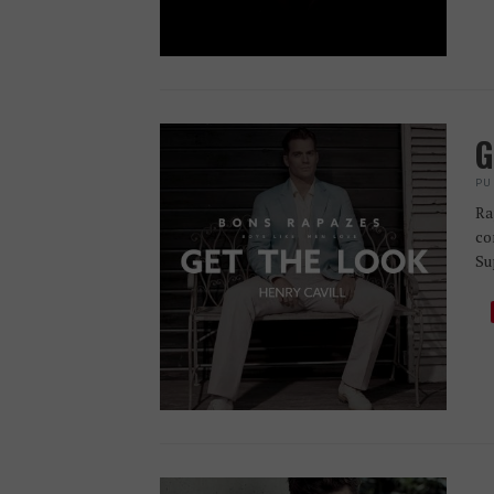
G
PU
Ra
co
Su