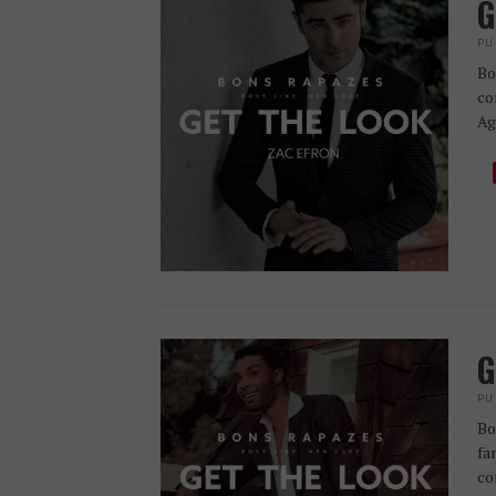
G
PU
Bo
co
Ag
G
PU
Bo
fa
co