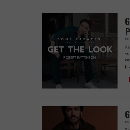
G
P
PU
Ra
vo
ca
[…
G
PU
Ra