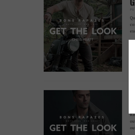
G
PU
Qu
co
ex
G
PU
Ra
ou
ou