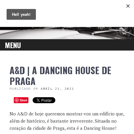
MENU
SKIP
A&D | A DANCING HOUSE DE
TO
CONTENT
PRAGA
PUBLICADO EM
ABRIL 21, 2021
Save
No A&D de hoje queremos mostrar-vos um edifício que,
além de histórico, é bastante irreverente. Situada no
coração da cidade de Praga, esta é a Dancing House!