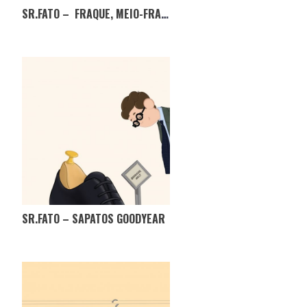
SR.FATO – FRAQUE, MEIO-FRAQUE, MINI-FRAQUE? EM QUE FICAMOS?
SR.FATO – SAPATOS GOODYEAR