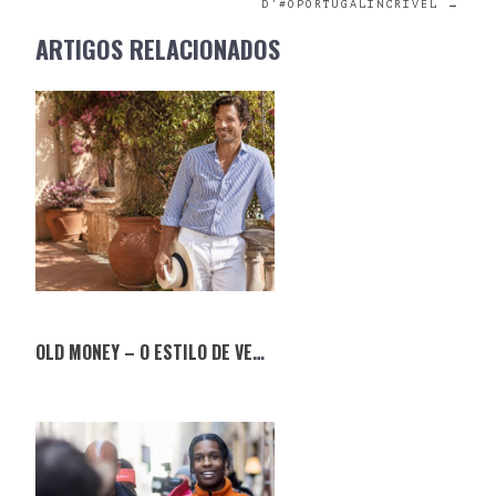
D’#OPORTUGALINCRIVEL
→
NAVIGATION
ARTIGOS RELACIONADOS
OLD MONEY – O ESTILO DE VERÃO QUE NUNCA SAI DE MODA