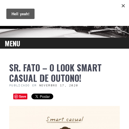
MENU
SKIP
SR. FATO – O LOOK SMART
TO
CONTENT
CASUAL DE OUTONO!
PUBLICADO EM
NOVEMBRO 17, 2020
Save