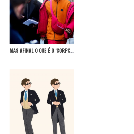
MAS AFINAL O QUE É O ‘GORPCORE’?