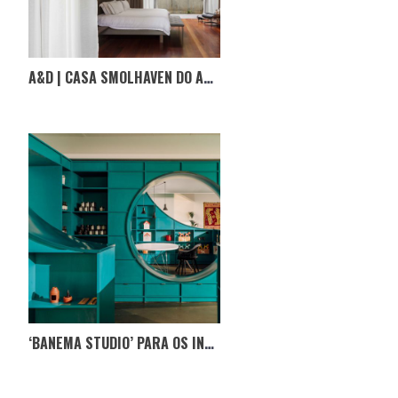
A&D | CASA SMOLHAVEN DO ARQUITETO CHOO GIM WAH
‘BANEMA STUDIO’ PARA OS INTERESSADOS EM ARQUITETURA E DESIGN