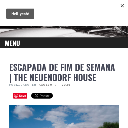
MENU
SKIP
ESCAPADA DE FIM DE SEMANA
TO
CONTENT
| THE NEUENDORF HOUSE
PUBLICADO EM
AGOSTO 7, 2020
Save