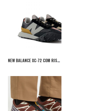
NEW BALANCE XC-72 COM RISCAS DE TIGRE PARA CELEBRAR O NOVO ANO CHINÊS