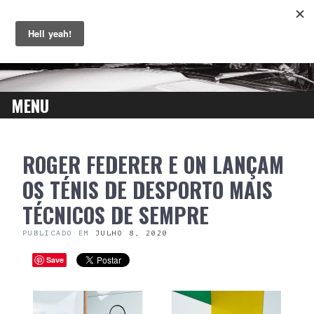
MENU
SKIP
ROGER FEDERER E ON LANÇAM
TO
CONTENT
OS TÉNIS DE DESPORTO MAIS
TÉCNICOS DE SEMPRE
PUBLICADO EM
JULHO 8, 2020
Save