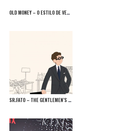
OLD MONEY – O ESTILO DE VERÃO QUE NUNCA SAI DE MODA
SR.FATO – THE GENTLEMEN’S MARKET, TÊM MESMO DE IR!