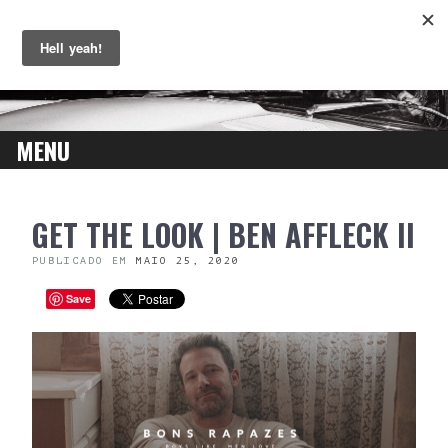
MENU
SKIP
GET THE LOOK | BEN AFFLECK II
TO
CONTENT
PUBLICADO EM
MAIO 25, 2020
Save