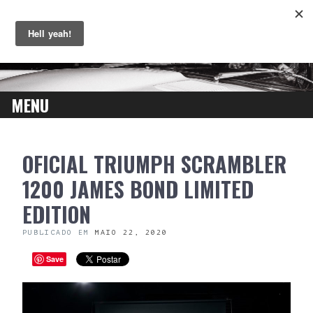
MENU
SKIP
OFICIAL TRIUMPH SCRAMBLER
TO
CONTENT
1200 JAMES BOND LIMITED
EDITION
PUBLICADO EM
MAIO 22, 2020
Save