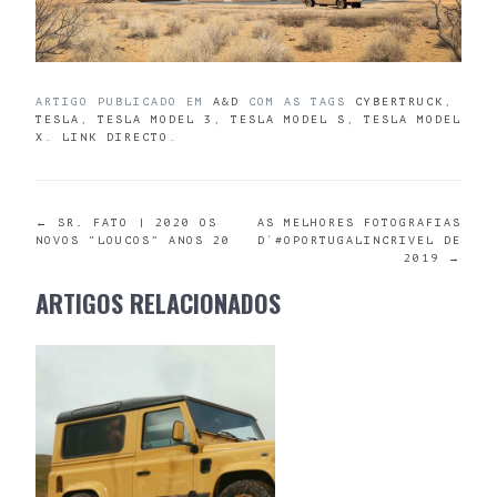
ARTIGO PUBLICADO EM
A&D
COM AS TAGS
CYBERTRUCK
,
TESLA
,
TESLA MODEL 3
,
TESLA MODEL S
,
TESLA MODEL
X
.
LINK DIRECTO
.
POST
←
SR. FATO | 2020 OS
AS MELHORES FOTOGRAFIAS
NOVOS “LOUCOS” ANOS 20
D´#OPORTUGALINCRIVEL DE
2019
→
NAVIGATION
ARTIGOS RELACIONADOS