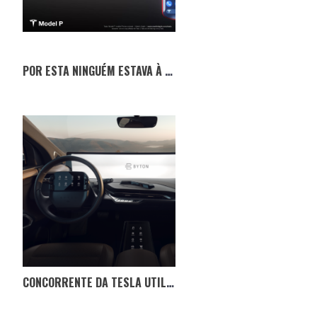
POR ESTA NINGUÉM ESTAVA À ESPERA: O TELEMÓVEL DA TESLA
CONCORRENTE DA TESLA UTILIZA UM ECRÃ EQUIVALENTE A 5 IPADS