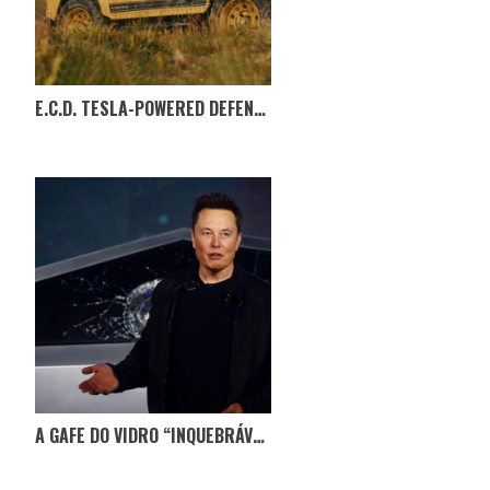
E.C.D. TESLA-POWERED DEFENDER SUV
A GAFE DO VIDRO “INQUEBRÁVEL” DO TESLA CYBERTRUCK RENDEU 146 MIL ENCOMENDAS DO CARRO!