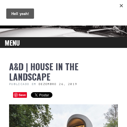
MENU
SKIP
A&D | HOUSE IN THE
TO
CONTENT
LANDSCAPE
PUBLICADO EM
DEZEMBRO 26, 2019
Save