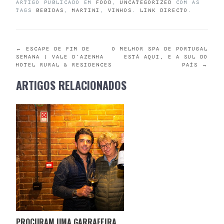
ARTIGO PUBLICADO EM
FOOD
,
UNCATEGORIZED
COM AS
TAGS
BEBIDAS
,
MARTINI
,
VINHOS
.
LINK DIRECTO
.
POST
←
ESCAPE DE FIM DE
O MELHOR SPA DE PORTUGAL
SEMANA | VALE D’AZENHA
ESTÁ AQUI, E A SUL DO
HOTEL RURAL & RESIDENCES
PAÍS
→
NAVIGATION
ARTIGOS RELACIONADOS
PROCURAM UMA GARRAFEIRA? AQUI ESTÁ A AJUDA QUE PRECISAM