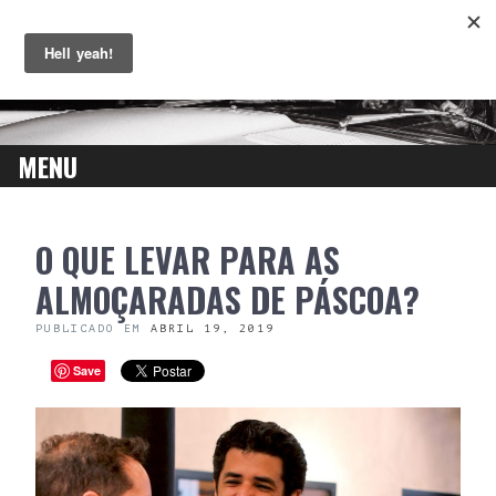
MENU
SKIP
O QUE LEVAR PARA AS
TO
CONTENT
ALMOÇARADAS DE PÁSCOA?
PUBLICADO EM
ABRIL 19, 2019
Save