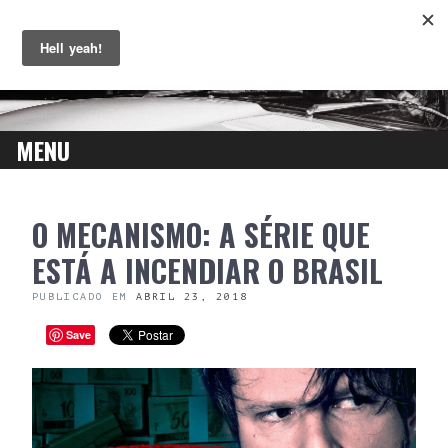
MENU
SKIP
O MECANISMO: A SÉRIE QUE
TO
CONTENT
ESTÁ A INCENDIAR O BRASIL
PUBLICADO EM
ABRIL 23, 2018
Save