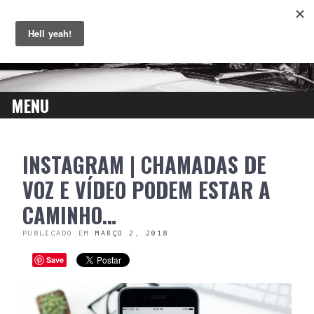
MENU
SKIP
INSTAGRAM | CHAMADAS DE
TO
CONTENT
VOZ E VÍDEO PODEM ESTAR A
CAMINHO…
PUBLICADO EM
MARÇO 2, 2018
Save