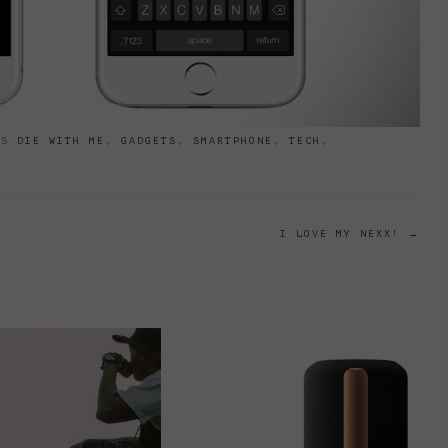
GS
DIE WITH ME
,
GADGETS
,
SMARTPHONE
,
TECH
,
I LOVE MY NEXX!
→