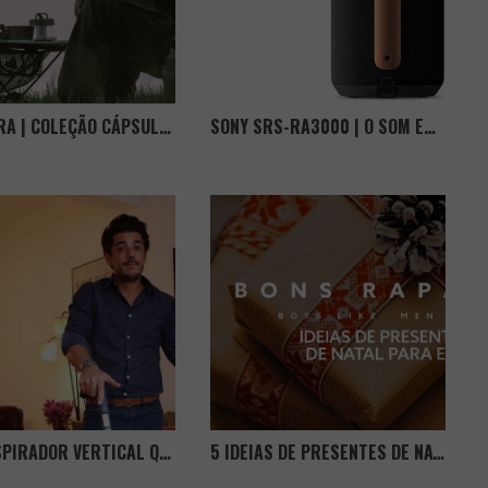
AVENTURA | COLEÇÃO CÁPSULA DA INVINCIBLE COM A HELINOX
SONY SRS-RA3000 | O SOM EM 360º
AEG | ASPIRADOR VERTICAL QX8
5 IDEIAS DE PRESENTES DE NATAL PARA ELE