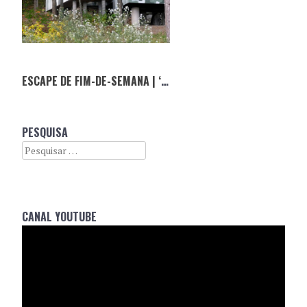
ESCAPE DE FIM-DE-SEMANA | ‘DON’T LET ME BE LONELY’
PESQUISA
Search
CANAL YOUTUBE
Reprodutor
de
vídeo