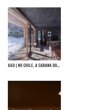
A&D | NO CHILE, A CABANA DOS IRAGÜEN VIÑUELA