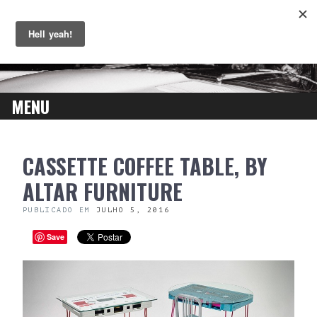
MENU
SKIP
CASSETTE COFFEE TABLE, BY
TO
CONTENT
ALTAR FURNITURE
PUBLICADO EM
JULHO 5, 2016
Save