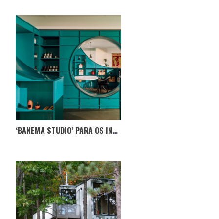
‘BANEMA STUDIO’ PARA OS INTERESSADOS EM ARQUITETURA E DESIGN