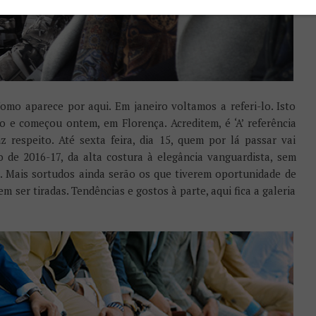
omo aparece por aqui. Em janeiro voltamos a referi-lo. Isto
o e começou ontem, em Florença. Acreditem, é ‘A’ referência
 respeito. Até sexta feira, dia 15, quem por lá passar vai
 de 2016-17, da alta costura à elegância vanguardista, sem
 Mais sortudos ainda serão os que tiverem oportunidade de
m ser tiradas. Tendências e gostos à parte, aqui fica a galeria