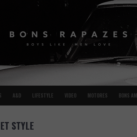
S
A&D
LIFESTYLE
VIDEO
MOTORES
BONS AM
EET STYLE