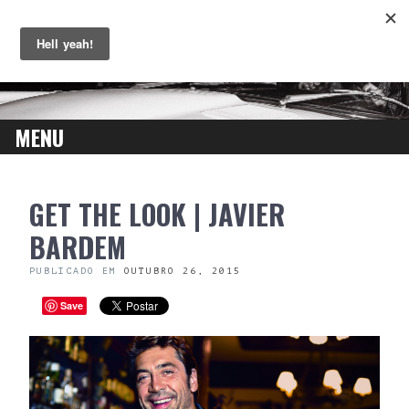
MENU
SKIP
GET THE LOOK | JAVIER
TO
CONTENT
BARDEM
PUBLICADO EM
OUTUBRO 26, 2015
Save