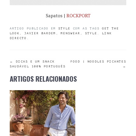
Sapatos |
ROCKPORT
ARTIGO PUBLICADO EM
STYLE
COM AS TAGS
GET THE
LOOK
,
JAVIER BARDEM
,
MENSWEAR
,
STYLE
.
LINK
DIRECTO
.
POST
←
DICAS E UM SNACK
FOOD | NOODLES PICANTES
SAUDÁVEL 100% PORTUGUÊS
→
NAVIGATION
ARTIGOS RELACIONADOS