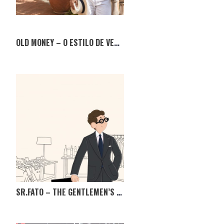
OLD MONEY – O ESTILO DE VERÃO QUE NUNCA SAI DE MODA
SR.FATO – THE GENTLEMEN’S MARKET, TÊM MESMO DE IR!