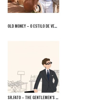
OLD MONEY – O ESTILO DE VERÃO QUE NUNCA SAI DE MODA
SR.FATO – THE GENTLEMEN’S MARKET, TÊM MESMO DE IR!