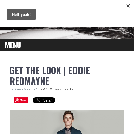
MENU
SKIP
GET THE LOOK | EDDIE
TO
CONTENT
REDMAYNE
PUBLICADO EM
JUNHO 15, 2015
Save