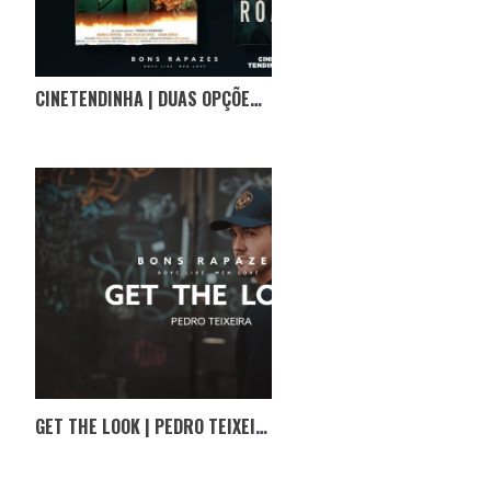
CINETENDINHA | DUAS OPÇÕES PARA COMBATER A RESSACA DAS ELEIÇÕES DOS USA
GET THE LOOK | PEDRO TEIXEIRA III