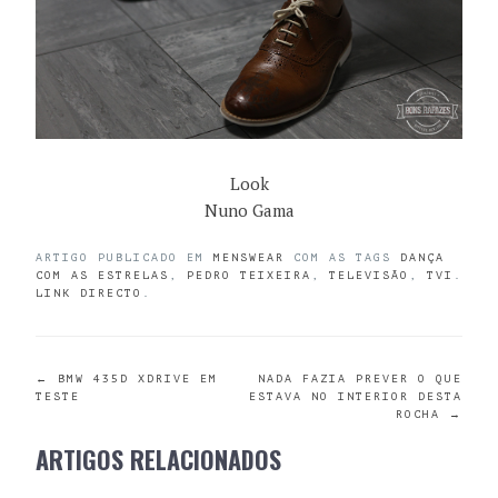
Look
Nuno Gama
ARTIGO PUBLICADO EM
MENSWEAR
COM AS TAGS
DANÇA
COM AS ESTRELAS
,
PEDRO TEIXEIRA
,
TELEVISÃO
,
TVI
.
LINK DIRECTO
.
POST
←
BMW 435D XDRIVE EM
NADA FAZIA PREVER O QUE
TESTE
ESTAVA NO INTERIOR DESTA
ROCHA
→
NAVIGATION
ARTIGOS RELACIONADOS