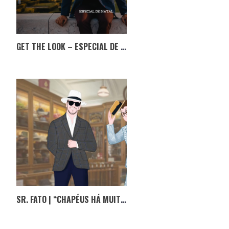
GET THE LOOK – ESPECIAL DE NATAL | PEDRO TEIXEIRA
SR. FATO | “CHAPÉUS HÁ MUITOS, SEU PALERMA!” EU CÁ ACHO QUE NÃO