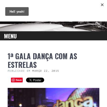
MENU
SKIP
1ª GALA DANÇA COM AS
TO
CONTENT
ESTRELAS
PUBLICADO EM
MARÇO 22, 2015
Save