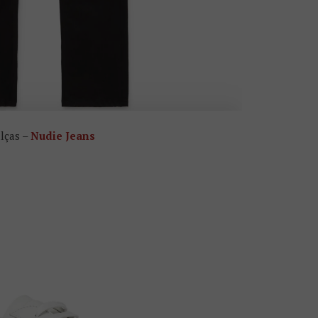
lças –
Nudie Jeans