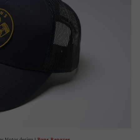
ow Motor design |
Bons Rapazes