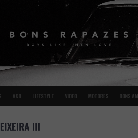
S
A&D
LIFESTYLE
VIDEO
MOTORES
BONS AM
IXEIRA III