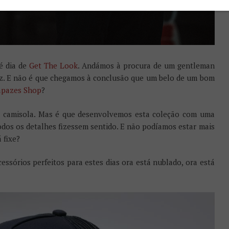
é dia de
Get The Look
. Andámos à procura de um gentleman
z. E não é que chegamos à conclusão que um belo de um bom
apazes Shop
?
a camisola. Mas é que desenvolvemos esta coleção com uma
dos os detalhes fizessem sentido. E não podíamos estar mais
 fixe?
cessórios perfeitos para estes dias ora está nublado, ora está