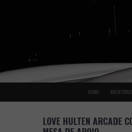
SKIP
HOME
AVENTURA
TO
CONTENT
LOVE HULTEN ARCADE C
MESA DE APOIO