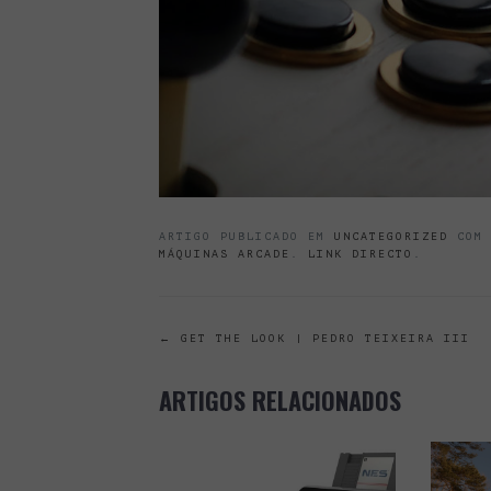
ARTIGO PUBLICADO EM
UNCATEGORIZED
COM 
MÁQUINAS ARCADE
.
LINK DIRECTO
.
POST
←
GET THE LOOK | PEDRO TEIXEIRA III
NAVIGATION
ARTIGOS RELACIONADOS