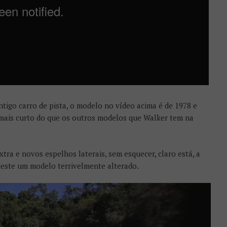
tigo carro de pista, o modelo no vídeo acima é de 1978 e
mais curto do que os outros modelos que Walker tem na
xtra e novos espelhos laterais, sem esquecer, claro está, a
deste um modelo terrivelmente alterado.