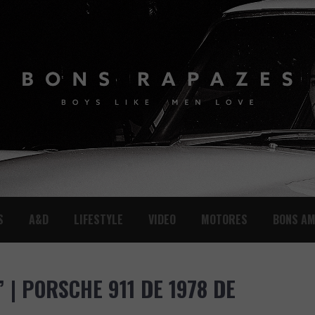
S
A&D
LIFESTYLE
VIDEO
MOTORES
BONS AM
 | PORSCHE 911 DE 1978 DE