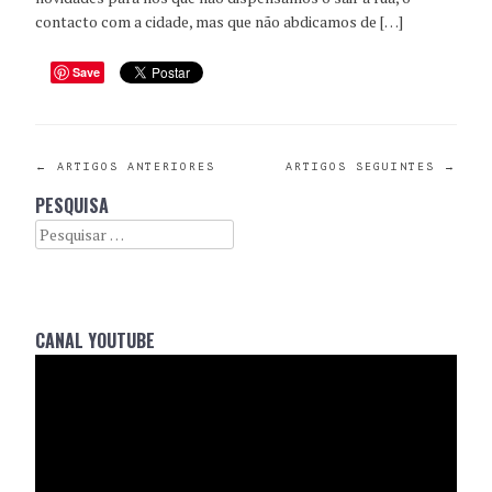
contacto com a cidade, mas que não abdicamos de […]
Save
POST
←
ARTIGOS ANTERIORES
ARTIGOS SEGUINTES
→
PESQUISA
NAVIGATION
Search
CANAL YOUTUBE
Reprodutor
de
vídeo